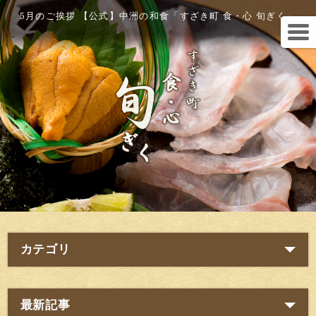
5月のご挨拶 【公式】中洲の和食「すざき町 食・心 旬ぎく」
カテゴリ
最新記事