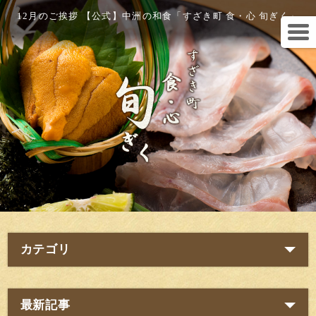
12月のご挨拶 【公式】中洲の和食「すざき町 食・心 旬ぎく」
カテゴリ
最新記事